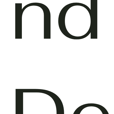
nd
De